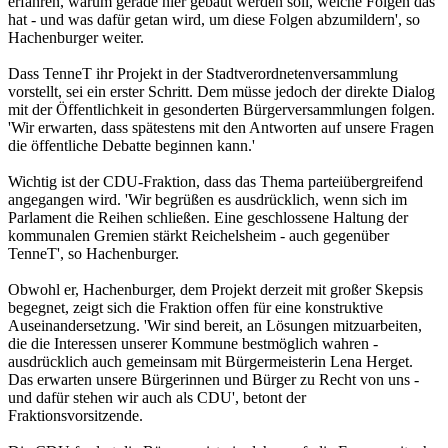
erfahren, warum gerade hier gebaut werden soll, welche Folgen das
hat - und was dafür getan wird, um diese Folgen abzumildern', so
Hachenburger weiter.
Dass TenneT ihr Projekt in der Stadtverordnetenversammlung
vorstellt, sei ein erster Schritt. Dem müsse jedoch der direkte Dialog
mit der Öffentlichkeit in gesonderten Bürgerversammlungen folgen.
'Wir erwarten, dass spätestens mit den Antworten auf unsere Fragen
die öffentliche Debatte beginnen kann.'
Wichtig ist der CDU-Fraktion, dass das Thema parteiübergreifend
angegangen wird. 'Wir begrüßen es ausdrücklich, wenn sich im
Parlament die Reihen schließen. Eine geschlossene Haltung der
kommunalen Gremien stärkt Reichelsheim - auch gegenüber
TenneT', so Hachenburger.
Obwohl er, Hachenburger, dem Projekt derzeit mit großer Skepsis
begegnet, zeigt sich die Fraktion offen für eine konstruktive
Auseinandersetzung. 'Wir sind bereit, an Lösungen mitzuarbeiten,
die die Interessen unserer Kommune bestmöglich wahren -
ausdrücklich auch gemeinsam mit Bürgermeisterin Lena Herget.
Das erwarten unsere Bürgerinnen und Bürger zu Recht von uns -
und dafür stehen wir auch als CDU', betont der
Fraktionsvorsitzende.