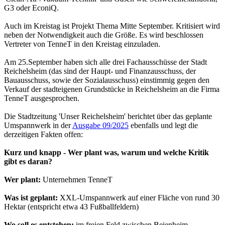
G3 oder EconiQ.
Auch im Kreistag ist Projekt Thema Mitte September. Kritisiert wird
neben der Notwendigkeit auch die Größe. Es wird beschlossen
Vertreter von TenneT in den Kreistag einzuladen.
Am 25.September haben sich alle drei Fachausschüsse der Stadt
Reichelsheim (das sind der Haupt- und Finanzausschuss, der
Bauausschuss, sowie der Sozialausschuss) einstimmig gegen den
Verkauf der stadteigenen Grundstücke in Reichelsheim an die Firma
TenneT ausgesprochen.
Die Stadtzeitung 'Unser Reichelsheim' berichtet über das geplante
Umspannwerk in der
Ausgabe 09/2025
ebenfalls und legt die
derzeitigen Fakten offen:
Kurz und knapp - Wer plant was, warum und welche Kritik
gibt es daran?
Wer plant:
Unternehmen TenneT
Was ist geplant:
XXL-Umspannwerk auf einer Fläche von rund 30
Hektar (entspricht etwa 43 Fußballfeldern)
Wo soll es entstehen:
im freien Feld zwischen Beienheim,