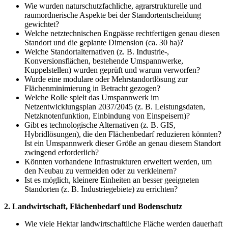
Wie wurden naturschutzfachliche, agrarstrukturelle und
raumordnerische Aspekte bei der Standortentscheidung
gewichtet?
Welche netztechnischen Engpässe rechtfertigen genau diesen
Standort und die geplante Dimension (ca. 30 ha)?
Welche Standortalternativen (z. B. Industrie-,
Konversionsflächen, bestehende Umspannwerke,
Kuppelstellen) wurden geprüft und warum verworfen?
Wurde eine modulare oder Mehrstandortlösung zur
Flächenminimierung in Betracht gezogen?
Welche Rolle spielt das Umspannwerk im
Netzentwicklungsplan 2037/2045 (z. B. Leistungsdaten,
Netzknotenfunktion, Einbindung von Einspeisern)?
Gibt es technologische Alternativen (z. B. GIS,
Hybridlösungen), die den Flächenbedarf reduzieren könnten?
Ist ein Umspannwerk dieser Größe an genau diesem Standort
zwingend erforderlich?
Könnten vorhandene Infrastrukturen erweitert werden, um
den Neubau zu vermeiden oder zu verkleinern?
Ist es möglich, kleinere Einheiten an besser geeigneten
Standorten (z. B. Industriegebiete) zu errichten?
2. Landwirtschaft, Flächenbedarf und Bodenschutz
Wie viele Hektar landwirtschaftliche Fläche werden dauerhaft