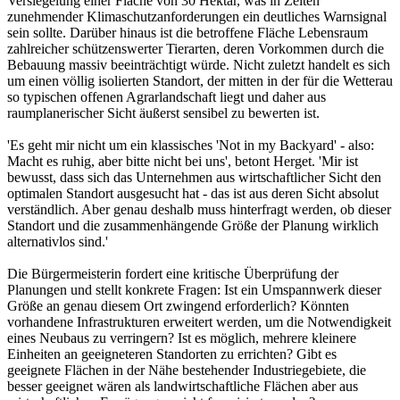
Versiegelung einer Fläche von 30 Hektar, was in Zeiten
zunehmender Klimaschutzanforderungen ein deutliches Warnsignal
sein sollte. Darüber hinaus ist die betroffene Fläche Lebensraum
zahlreicher schützenswerter Tierarten, deren Vorkommen durch die
Bebauung massiv beeinträchtigt würde. Nicht zuletzt handelt es sich
um einen völlig isolierten Standort, der mitten in der für die Wetterau
so typischen offenen Agrarlandschaft liegt und daher aus
raumplanerischer Sicht äußerst sensibel zu bewerten ist.
'Es geht mir nicht um ein klassisches 'Not in my Backyard' - also:
Macht es ruhig, aber bitte nicht bei uns', betont Herget. 'Mir ist
bewusst, dass sich das Unternehmen aus wirtschaftlicher Sicht den
optimalen Standort ausgesucht hat - das ist aus deren Sicht absolut
verständlich. Aber genau deshalb muss hinterfragt werden, ob dieser
Standort und die zusammenhängende Größe der Planung wirklich
alternativlos sind.'
Die Bürgermeisterin fordert eine kritische Überprüfung der
Planungen und stellt konkrete Fragen: Ist ein Umspannwerk dieser
Größe an genau diesem Ort zwingend erforderlich? Könnten
vorhandene Infrastrukturen erweitert werden, um die Notwendigkeit
eines Neubaus zu verringern? Ist es möglich, mehrere kleinere
Einheiten an geeigneteren Standorten zu errichten? Gibt es
geeignete Flächen in der Nähe bestehender Industriegebiete, die
besser geeignet wären als landwirtschaftliche Flächen aber aus