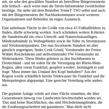
mit, sie sehe den gewählten Standort als betroffene Bürgermeisterin
sehr kritisch - auch wenn man die Strom-Infrastruktur zweifelsohne
benötige. Sie stehe mit dem Betreiber TenneT TSO selbst und auch
mit den Bürgermeistern der Nachbarkommunen sowie weiteren
Organisationen und Behörden im engen Austausch.
Eine unbebaute Fläche in der Größe von etwa 43 Fußballfeldern zu
finden, dürfte schwierig werden. Auch schränken weitere Kriterien
die Standortwahl ein: etwa Umwelt- und Naturschutzauflagen,
Mindestabstände zu Wohngebieten sowie die Nähe zu Stromtrassen
und Netzknotenpunkten. Der nun favorisierte Standort sei aber
gänzlich ungeeignet, findet Cenk Gönül, Vorsitzender der Freien
Wähler Reichelsheim und stellvertretender FW-Vorsitzender im
Wetteraukreis. 'Diese Böden gehören zu den fruchtbarsten in
Deutschland - und sie sollen für die Versorgung der Rhein-Main-
Region, allen voran Frankfurt, geopfert werden', bemängelt er und
fragt: 'Muss immer das Umland den Kopf hinhalten?' Aus der
Region werde schließlich bereits Trinkwasser für Frankfurt und die
Metropolregion abgepumpt. Eine gerechte Verteilung sehe anders
aus.
Die geplante Anlage würde auf einer Fläche entstehen, die über
Generationen hinweg von Landwirten bewirtschaftet worden sei.
'Das sind keine Brachflächen, das sind Höchstleistungsböden, die
die Ernährungssicherheit mit garantieren.' Man dürfe nicht