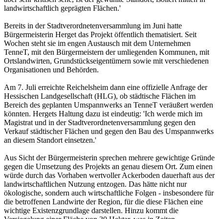
landwirtschaftlich geprägten Flächen.'
Bereits in der Stadtverordnetenversammlung im Juni hatte
Bürgermeisterin Herget das Projekt öffentlich thematisiert. Seit
Wochen steht sie im engen Austausch mit dem Unternehmen
TenneT, mit den Bürgermeistern der umliegenden Kommunen, mit
Ortslandwirten, Grundstückseigentümern sowie mit verschiedenen
Organisationen und Behörden.
Am 7. Juli erreichte Reichelsheim dann eine offizielle Anfrage der
Hessischen Landgesellschaft (HLG), ob städtische Flächen im
Bereich des geplanten Umspannwerks an TenneT veräußert werden
könnten. Hergets Haltung dazu ist eindeutig: 'Ich werde mich im
Magistrat und in der Stadtverordnetenversammlung gegen den
Verkauf städtischer Flächen und gegen den Bau des Umspannwerks
an diesem Standort einsetzen.'
Aus Sicht der Bürgermeisterin sprechen mehrere gewichtige Gründe
gegen die Umsetzung des Projekts an genau diesem Ort. Zum einen
würde durch das Vorhaben wertvoller Ackerboden dauerhaft aus der
landwirtschaftlichen Nutzung entzogen. Das hätte nicht nur
ökologische, sondern auch wirtschaftliche Folgen - insbesondere für
die betroffenen Landwirte der Region, für die diese Flächen eine
wichtige Existenzgrundlage darstellen. Hinzu kommt die