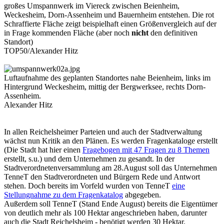
großes Umspannwerk im Viereck zwischen Beienheim,
Weckesheim, Dorn-Assenheim und Bauernheim entstehen. Die rot
Schraffierte Fläche zeigt beispielhaft einen Größenvergleich auf der
in Frage kommenden Fläche (aber noch
nicht
den definitiven
Standort)
TOP50/Alexander Hitz
Luftaufnahme des geplanten Standortes nahe Beienheim, links im
Hintergrund Weckesheim, mittig der Bergwerksee, rechts Dorn-
Assenheim.
Alexander Hitz
In allen Reichelsheimer Parteien und auch der Stadtverwaltung
wächst nun Kritik an den Plänen. Es werden Fragenkataloge erstellt
(Die Stadt hat hier einen
Fragebogen mit 47 Fragen zu 8 Themen
erstellt, s.u.) und dem Unternehmen zu gesandt. In der
Stadtverordnetenversammlung am 28.August soll das Unternehmen
TenneT den Stadtverordneten und Bürgern Rede und Antwort
stehen. Doch bereits im Vorfeld wurden von TenneT
eine
Stellungnahme zu dem Fragenkatalog
abgegeben.
Außerdem soll TenneT (Stand Ende August) bereits die Eigentümer
von deutlich mehr als 100 Hektar angeschrieben haben, darunter
auch die Stadt Reichelsheim - benötigt werden 30 Hektar.