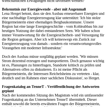
wirtschaftlichen Erwägungen nicht favorisiert werden?
Bekenntnis zur Energiewende - aber mit Augenmaß
Lena Herget betont, dass sie den Ausbau erneuerbarer Energien und
eine nachhaltige Energieerzeugung klar unterstützt: 'Ich bin stolze
Bürgermeisterin einer ehemaligen Bergbaukommune. Unsere
Region hat eine lange Energiegeschichte - vom Kohleabbau bis zur
heutigen Nutzung der dabei entstandenen Seen. Wir haben schon
immer Verantwortung für die Energiesicherheit- und Versorgung für
die Region getragen. Aber ich will keineswegs ein Zurück zur
Energieerzeugung von damals - sondern ein verantwortungsvolles
Vorangehen mit moderner Infrastruktur.'
Doch der Ausbau müsse sorgfältig geplant werden. 'Wir müssen
Strom dezentral erzeugen und transportieren. Doch genauso wichtig
ist es, Planungen zu hinterfragen, Standorte kritisch zu prüfen und
Alternativen offen zu diskutieren. Es ist meine Pflicht als
Bürgermeisterin, die Interessen Reichelsheims zu vertreten - klar,
deutlich und im Rahmen einer sachlichen Diskussion', so Herget.
Fragenkatalog an TenneT - Veröffentlichung der Antworten
geplant
Nach der kommenden Sitzung des Magistrats wird ein umfassender
Fragenkatalog an das Unternehmen TenneT übermittelt. Dieser
enthält sowohl die bereits erwähnten Fragen der Bürgermeisterin,