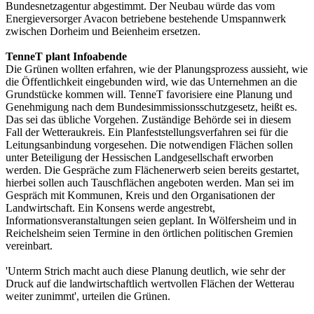
Bundesnetzagentur abgestimmt. Der Neubau würde das vom
Energieversorger Avacon betriebene bestehende Umspannwerk
zwischen Dorheim und Beienheim ersetzen.
TenneT plant Infoabende
Die Grünen wollten erfahren, wie der Planungsprozess aussieht, wie
die Öffentlichkeit eingebunden wird, wie das Unternehmen an die
Grundstücke kommen will. TenneT favorisiere eine Planung und
Genehmigung nach dem Bundesimmissionsschutzgesetz, heißt es.
Das sei das übliche Vorgehen. Zuständige Behörde sei in diesem
Fall der Wetteraukreis. Ein Planfeststellungsverfahren sei für die
Leitungsanbindung vorgesehen. Die notwendigen Flächen sollen
unter Beteiligung der Hessischen Landgesellschaft erworben
werden. Die Gespräche zum Flächenerwerb seien bereits gestartet,
hierbei sollen auch Tauschflächen angeboten werden. Man sei im
Gespräch mit Kommunen, Kreis und den Organisationen der
Landwirtschaft. Ein Konsens werde angestrebt,
Informationsveranstaltungen seien geplant. In Wölfersheim und in
Reichelsheim seien Termine in den örtlichen politischen Gremien
vereinbart.
'Unterm Strich macht auch diese Planung deutlich, wie sehr der
Druck auf die landwirtschaftlich wertvollen Flächen der Wetterau
weiter zunimmt', urteilen die Grünen.