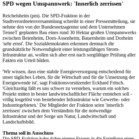
SPD wegen Umspannwerk: 'Innerlich zerrissen'
Reichelsheim (pm). Die SPD-Fraktion in der
Stadtverordnetenversammlung schreibt in einer Pressemitteilung, sie
nehme den von der Bundesnetzagentur und dem Unternehmen
TenneT geplanten Bau eines rund 30 Hektar großen Umspannwerks
zwischen Beienheim, Dorn-Assenheim, Bauernheim und Dorheim
'sehr ernst'. Die Sozialdemokraten erkennen demnach die
grundsätzliche Notwendigkeit einer leistungsfähigen Strom-
Infrastruktur an, wollen sich aber erst nach sorgfältiger Prüfung aller
Fakten ein Urteil bilden.
'Wir wissen, dass eine stabile Energieversorgung entscheidend für
unser tägliches Leben, für die Wirtschaft und für die Umsetzung der
Energiewende ist', sagt Fraktionsvorsitzender Eckhard Fritsch.
'Gleichzeitig fällt es uns schwer zu verstehen, warum ein solches
Projekt mitten in bester landwirtschaftlicher Fläche entstehen soll -
völlig losgelöst von bestehender Infrastruktur wie Gewerbe- oder
Industriegebieten.' Die Mitglieder der Fraktion seien 'innerlich
zerrissen' zwischen dem Verständnis für die notwendige
Infrastruktur und der Sorge um Natur, Landwirtschaft und
Landschaftsbild.
Thema soll in Ausschuss
Die SPD-Fraktion habe daher eigene Fragen in die Erstellung eines