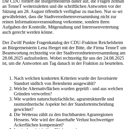
Die CDU fordert die Bürgermeisterin daher auf, die Fragen zeitnah
an TenneT weiterzuleiten und die schriftlichen Antworten vor der
Sitzung am 28. August öffentlich verfügbar zu machen. Nur so sei
gewährleistet, dass die Stadtverordnetenversammlung nicht zur
reinen Informationsveranstaltung verkomme, sondern ihren
Aufgaben der Kontrolle, Mitgestaltung und Interessenvertretung
auch gerecht werden könne.
Der Zwölf Punkte Fragenkatalog der CDU-Fraktion Reichelsheim
an Bürgermeisterin Lena Herget mit der Bitte, die Firma TenneT um
Beantwortung rechtzeitig vor der Stadtverordnetenversammlung am
28.08.2025 aufzufordern. Wobei rechtzeitig für uns der 24.08.2025
ist, um die Antworten am Tag danach in der Fraktion zu beurteilen.
Nach welchen konkreten Kriterien wurde der favorisierte
Standort südlich von Beienheim ausgewählt?
Welche Alternativflächen wurden geprüft - und aus welchen
Gründen verworfen?
Wie wurden naturschutzfachliche, agrarstrukturelle und
raumordnerische Aspekte bei der Standortentscheidung
gewichtet?
Die Wetterau zählt zu den fruchtbarsten Agrarregionen
Hessens. Wie wird der dauerhafte Verlust hochwertiger
Ackerflächen kompensiert?