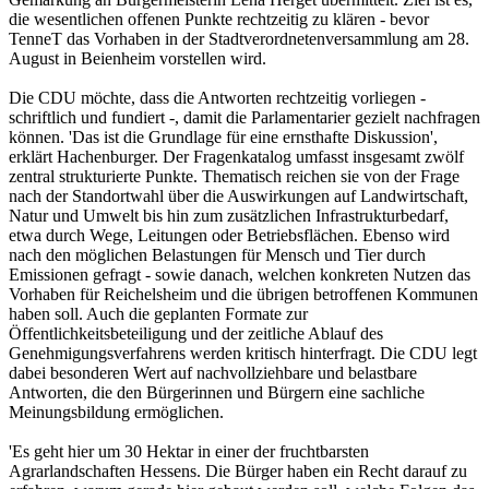
die wesentlichen offenen Punkte rechtzeitig zu klären - bevor
TenneT das Vorhaben in der Stadtverordnetenversammlung am 28.
August in Beienheim vorstellen wird.
Die CDU möchte, dass die Antworten rechtzeitig vorliegen -
schriftlich und fundiert -, damit die Parlamentarier gezielt nachfragen
können. 'Das ist die Grundlage für eine ernsthafte Diskussion',
erklärt Hachenburger. Der Fragenkatalog umfasst insgesamt zwölf
zentral strukturierte Punkte. Thematisch reichen sie von der Frage
nach der Standortwahl über die Auswirkungen auf Landwirtschaft,
Natur und Umwelt bis hin zum zusätzlichen Infrastrukturbedarf,
etwa durch Wege, Leitungen oder Betriebsflächen. Ebenso wird
nach den möglichen Belastungen für Mensch und Tier durch
Emissionen gefragt - sowie danach, welchen konkreten Nutzen das
Vorhaben für Reichelsheim und die übrigen betroffenen Kommunen
haben soll. Auch die geplanten Formate zur
Öffentlichkeitsbeteiligung und der zeitliche Ablauf des
Genehmigungsverfahrens werden kritisch hinterfragt. Die CDU legt
dabei besonderen Wert auf nachvollziehbare und belastbare
Antworten, die den Bürgerinnen und Bürgern eine sachliche
Meinungsbildung ermöglichen.
'Es geht hier um 30 Hektar in einer der fruchtbarsten
Agrarlandschaften Hessens. Die Bürger haben ein Recht darauf zu