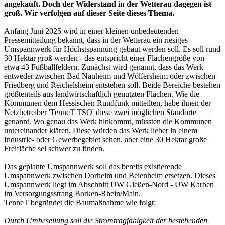
angekauft. Doch der Widerstand in der Wetterau dagegen ist
groß. Wir verfolgen auf dieser Seite dieses Thema.
Anfang Juni 2025 wird in einer kleinen unbedeutenden
Pressemitteilung bekannt, dass in der Wetterau ein riesiges
Umspannwerk für Höchstspannung gebaut werden soll. Es soll rund
30 Hektar groß werden - das entspricht einer Flächengröße von
etwa 43 Fußballfeldern. Zunächst wird genannt, dass das Werk
entweder zwischen Bad Nauheim und Wölfersheim oder zwischen
Friedberg und Reichelsheim entstehen soll. Beide Bereiche bestehen
größtenteils aus landwirtschaftlich genutzten Flächen. Wie die
Kommunen dem Hessischen Rundfunk mitteilten, habe ihnen der
Netzbetreiber 'TenneT TSO' diese zwei möglichen Standorte
genannt. Wo genau das Werk hinkommt, müssten die Kommunen
untereinander klären. Diese würden das Werk lieber in einem
Industrie- oder Gewerbegebiet sehen, aber eine 30 Hektar große
Freifläche sei schwer zu finden.
Das geplante Umspannwerk soll das bereits existierende
Umspannwerk zwischen Dorheim und Beienheim ersetzen. Dieses
Umspannwerk liegt im Abschnitt UW Gießen-Nord - UW Karben
im Versorgungsstrang Borken-Rhein/Main.
TenneT begründet die Baumaßnahme wie folgt:
Durch Umbeseilung soll die Stromtragfähigkeit der bestehenden