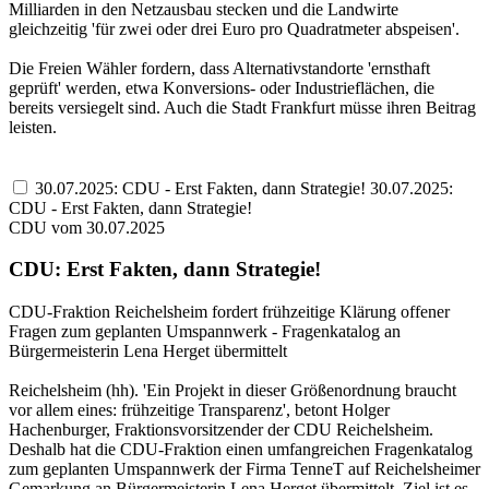
Milliarden in den Netzausbau stecken und die Landwirte
gleichzeitig 'für zwei oder drei Euro pro Quadratmeter abspeisen'.
Die Freien Wähler fordern, dass Alternativstandorte 'ernsthaft
geprüft' werden, etwa Konversions- oder Industrieflächen, die
bereits versiegelt sind. Auch die Stadt Frankfurt müsse ihren Beitrag
leisten.
30.07.2025: CDU - Erst Fakten, dann Strategie!
30.07.2025:
CDU - Erst Fakten, dann Strategie!
CDU vom 30.07.2025
CDU: Erst Fakten, dann Strategie!
CDU-Fraktion Reichelsheim fordert frühzeitige Klärung offener
Fragen zum geplanten Umspannwerk - Fragenkatalog an
Bürgermeisterin Lena Herget übermittelt
Reichelsheim (hh). 'Ein Projekt in dieser Größenordnung braucht
vor allem eines: frühzeitige Transparenz', betont Holger
Hachenburger, Fraktionsvorsitzender der CDU Reichelsheim.
Deshalb hat die CDU-Fraktion einen umfangreichen Fragenkatalog
zum geplanten Umspannwerk der Firma TenneT auf Reichelsheimer
Gemarkung an Bürgermeisterin Lena Herget übermittelt. Ziel ist es,