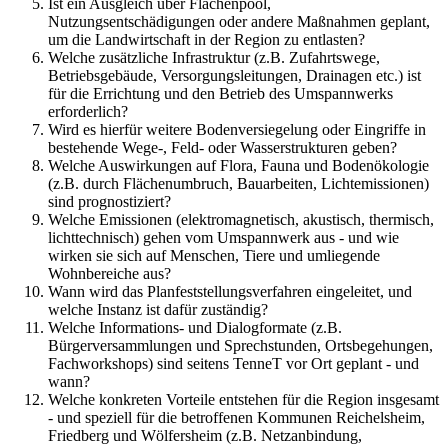
Ist ein Ausgleich über Flächenpool,
Nutzungsentschädigungen oder andere Maßnahmen geplant,
um die Landwirtschaft in der Region zu entlasten?
Welche zusätzliche Infrastruktur (z.B. Zufahrtswege,
Betriebsgebäude, Versorgungsleitungen, Drainagen etc.) ist
für die Errichtung und den Betrieb des Umspannwerks
erforderlich?
Wird es hierfür weitere Bodenversiegelung oder Eingriffe in
bestehende Wege-, Feld- oder Wasserstrukturen geben?
Welche Auswirkungen auf Flora, Fauna und Bodenökologie
(z.B. durch Flächenumbruch, Bauarbeiten, Lichtemissionen)
sind prognostiziert?
Welche Emissionen (elektromagnetisch, akustisch, thermisch,
lichttechnisch) gehen vom Umspannwerk aus - und wie
wirken sie sich auf Menschen, Tiere und umliegende
Wohnbereiche aus?
Wann wird das Planfeststellungsverfahren eingeleitet, und
welche Instanz ist dafür zuständig?
Welche Informations- und Dialogformate (z.B.
Bürgerversammlungen und Sprechstunden, Ortsbegehungen,
Fachworkshops) sind seitens TenneT vor Ort geplant - und
wann?
Welche konkreten Vorteile entstehen für die Region insgesamt
- und speziell für die betroffenen Kommunen Reichelsheim,
Friedberg und Wölfersheim (z.B. Netzanbindung,