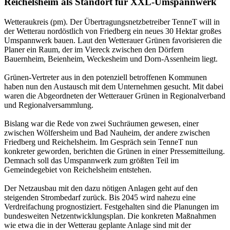
Reichelsheim als Standort für XXL-Umspannwerk
Wetteraukreis (pm). Der Übertragungsnetzbetreiber TenneT will in
der Wetterau nordöstlich von Friedberg ein neues 30 Hektar großes
Umspannwerk bauen. Laut den Wetterauer Grünen favorisieren die
Planer ein Raum, der im Viereck zwischen den Dörfern
Bauernheim, Beienheim, Weckesheim und Dorn-Assenheim liegt.
Grünen-Vertreter aus in den potenziell betroffenen Kommunen
haben nun den Austausch mit dem Unternehmen gesucht. Mit dabei
waren die Abgeordneten der Wetterauer Grünen in Regionalverband
und Regionalversammlung.
Bislang war die Rede von zwei Suchräumen gewesen, einer
zwischen Wölfersheim und Bad Nauheim, der andere zwischen
Friedberg und Reichelsheim. Im Gespräch sein TenneT nun
konkreter geworden, berichten die Grünen in einer Pressemitteilung.
Demnach soll das Umspannwerk zum größten Teil im
Gemeindegebiet von Reichelsheim entstehen.
Der Netzausbau mit den dazu nötigen Anlagen geht auf den
steigenden Strombedarf zurück. Bis 2045 wird nahezu eine
Verdreifachung prognostiziert. Festgehalten sind die Planungen im
bundesweiten Netzentwicklungsplan. Die konkreten Maßnahmen
wie etwa die in der Wetterau geplante Anlage sind mit der