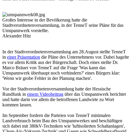
Großes Interesse in der Bevölkerung hatte die
Stadtverordnetenversammlung, in der TenneT seine Pläne für das
Umspannwerk vorstellte.
Alexander Hitz
In der Stadtverordnetenversammlung am 28.August stellte TenneT
in
einer Präsentation
die Pläne des Unternehmens vor. Dabei hagelte
es vor allem Kritik aus der Bürgerschaft. Doch eines stellte Dr.
Marco Bräuer von TenneT auf die Frage 'Was kann das
Umspannwerk überhaupt noch verhindern?' eines Bürgers klar:
'Wenn wir grobe Fehler in der Planung machen'.
Vor der Stadtverordnetenversammlung hatte der Hessische
Rundfunk in
einem Videobeitrag
über das Umspannwerk berichtet
und hatte darin vor allem die betroffenen Landwirte zu Wort
kommen lassen.
Im September fordern die Parteien von TenneT minimalen
Landverbrauch beim Bau des Umspannwerkes und beschäftigen
sich dabei mit 380kV-Techniken wie 'luftisolierten Schaltanlagen',
'Clean-Air-/Vakuum-Technik' und Gasen wie Schwefelhexafluorid,