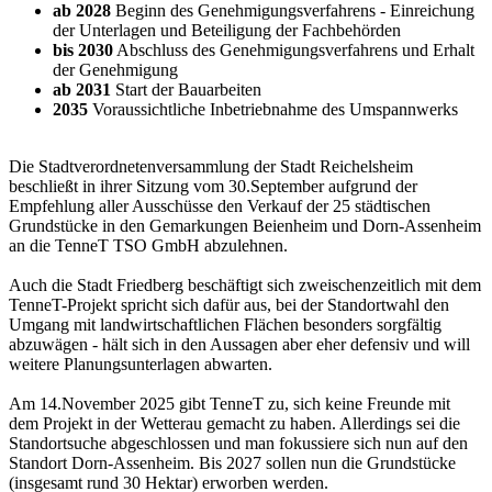
ab 2028
Beginn des Genehmigungsverfahrens - Einreichung
der Unterlagen und Beteiligung der Fachbehörden
bis 2030
Abschluss des Genehmigungsverfahrens und Erhalt
der Genehmigung
ab 2031
Start der Bauarbeiten
2035
Voraussichtliche Inbetriebnahme des Umspannwerks
Die Stadtverordnetenversammlung der Stadt Reichelsheim
beschließt in ihrer Sitzung vom 30.September aufgrund der
Empfehlung aller Ausschüsse den Verkauf der 25 städtischen
Grundstücke in den Gemarkungen Beienheim und Dorn-Assenheim
an die TenneT TSO GmbH abzulehnen.
Auch die Stadt Friedberg beschäftigt sich zweischenzeitlich mit dem
TenneT-Projekt spricht sich dafür aus, bei der Standortwahl den
Umgang mit landwirtschaftlichen Flächen besonders sorgfältig
abzuwägen - hält sich in den Aussagen aber eher defensiv und will
weitere Planungsunterlagen abwarten.
Am 14.November 2025 gibt TenneT zu, sich keine Freunde mit
dem Projekt in der Wetterau gemacht zu haben. Allerdings sei die
Standortsuche abgeschlossen und man fokussiere sich nun auf den
Standort Dorn-Assenheim. Bis 2027 sollen nun die Grundstücke
(insgesamt rund 30 Hektar) erworben werden.