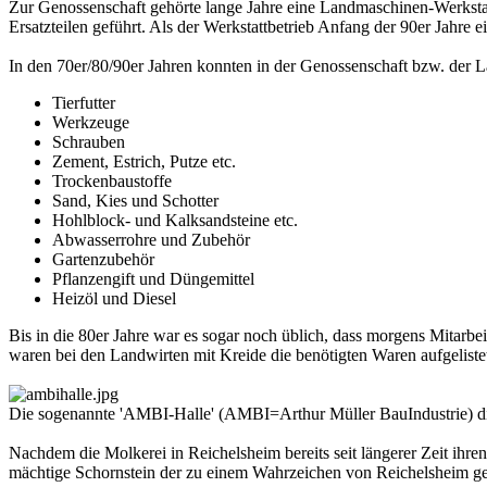
Zur Genossenschaft gehörte lange Jahre eine Landmaschinen-Werksta
Ersatzteilen geführt. Als der Werkstattbetrieb Anfang der 90er Jahre
In den 70er/80/90er Jahren konnten in der Genossenschaft bzw. der
Tierfutter
Werkzeuge
Schrauben
Zement, Estrich, Putze etc.
Trockenbaustoffe
Sand, Kies und Schotter
Hohlblock- und Kalksandsteine etc.
Abwasserrohre und Zubehör
Gartenzubehör
Pflanzengift und Düngemittel
Heizöl und Diesel
Bis in die 80er Jahre war es sogar noch üblich, dass morgens Mitarb
waren bei den Landwirten mit Kreide die benötigten Waren aufgeliste
Die sogenannte 'AMBI-Halle' (AMBI=Arthur Müller BauIndustrie) die
Nachdem die Molkerei in Reichelsheim bereits seit längerer Zeit ih
mächtige Schornstein der zu einem Wahrzeichen von Reichelsheim g