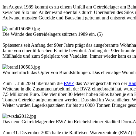
Im August 1989 kommt es zu einem Unfall am Getreidelager am Bahnh
zwischen Silo und Außenwand ebenfalls durch Überlaufen des Silos m
Aufwand mussten Getreide und Bauschutt getrennt und entsorgt werd
Die Wände des Getreidelagers stürzten 1989 ein. (5)
Spätestens seit Anfang der 90er Jahre prägt das ausgebrannte Woh
Jahre von einer türkischen Familie bewohnt. Anfang der 90er brannte 
Müllhalde und zum Spielplatz von Vandalen. Immer wieder kam es in
War mehrfach das Opfer von Brandstiftungen: Das ehemalige Wohnhau
Zum 1. Juli 2004 übernahm die
RWZ
das Warengeschäft von der
Rai
Wetterau in die Zusammenarbeit mit der RWZ eingebracht hat, wurd
7,5 Millionen Euro. Die vier über 30 Meter hohen Silos haben je e
Tonnen Getreide aufgenommen werden. Das sind im Wesentlichen We
Weiter wurden Lagerkapazitäten für bis zu 6000 Tonnen Dünger gesch
Das neue Getreidelager der RWZ im Reichelsheimer Stadtteil Dorn-
Zum 31. Dezember 2005 hatte die Raiffeisen Warenzentrale (RWZ) ihr