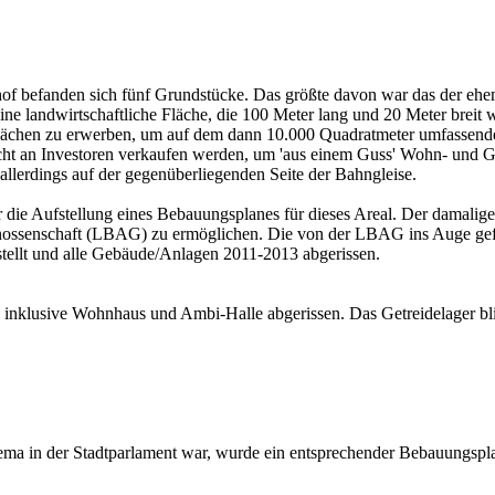
f befanden sich fünf Grundstücke. Das größte davon war das der eh
ine landwirtschaftliche Fläche, die 100 Meter lang und 20 Meter breit
 Flächen zu erwerben, um auf dem dann 10.000 Quadratmeter umfassende
cht an Investoren verkaufen werden, um 'aus einem Guss' Wohn- und Ge
 allerdings auf der gegenüberliegenden Seite der Bahngleise.
ür die Aufstellung eines Bebauungsplanes für dieses Areal. Der damalig
enossenschaft (LBAG) zu ermöglichen. Die von der LBAG ins Auge ge
estellt und alle Gebäude/Anlagen 2011-2013 abgerissen.
nklusive Wohnhaus und Ambi-Halle abgerissen. Das Getreidelager blieb
a in der Stadtparlament war, wurde ein entsprechender Bebauungspla