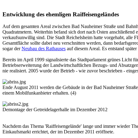
Entwicklung des ehemligen Raiffeisengeländes
Auf dem gesamten Areal zwischen Bad Nauheimer Straße und Bahnho
Quadratmetern. Weiterhin befand sich dort nach Osten anschließend e
verkaufsunwillig sind. Die Stadt Reichelsheim hatte vorgehabt, alle
Gesamtfläche sollte dabei neu verschnitten werden, dann bedarfsgere
sogar der
Neubau des Rathauses
auf diesem Areal. Es entstand später
Bereits im April 1999 signalisierte das Stadtparlament grünes Licht f
Betriebserweiterung der Landwirtschaftlichen Bezugs- und Absatzg
nie realisiert. 2005 wurde der Betrieb - wie zuvor beschrieben - eing
Ende August 2011 werden die Gebäude in der Bad Nauheimer Straße i
einem Mobilfunkanbieter erhalten. (4)
Demontage der Getreidelagerhalle im Dezember 2012
Nachdem das Thema 'Raiffeisengelände' lange und immer wieder Them
Einkaufsmarkt errichtet, der im Dezember 2011 eröffnete.