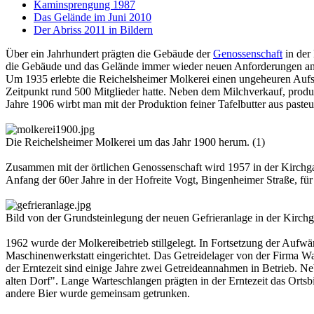
Kaminsprengung 1987
Das Gelände im Juni 2010
Der Abriss 2011 in Bildern
Über ein Jahrhundert prägten die Gebäude der
Genossenschaft
in der
die Gebäude und das Gelände immer wieder neuen Anforderungen an
Um 1935 erlebte die Reichelsheimer Molkerei einen ungeheuren Aufs
Zeitpunkt rund 500 Mitglieder hatte. Neben dem Milchverkauf, produ
Jahre 1906 wirbt man mit der Produktion feiner Tafelbutter aus paste
Die Reichelsheimer Molkerei um das Jahr 1900 herum. (1)
Zusammen mit der örtlichen Genossenschaft wird 1957 in der Kirchga
Anfang der 60er Jahre in der Hofreite Vogt, Bingenheimer Straße, fü
Bild von der Grundsteinlegung der neuen Gefrieranlage in der Kirchga
1962 wurde der Molkereibetrieb stillgelegt. In Fortsetzung der Au
Maschinenwerkstatt eingerichtet. Das Getreidelager von der Firma 
der Erntezeit sind einige Jahre zwei Getreideannahmen in Betrieb. 
alten Dorf". Lange Warteschlangen prägten in der Erntezeit das Orts
andere Bier wurde gemeinsam getrunken.