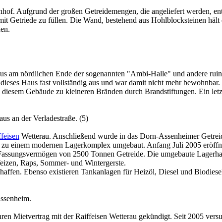
of. Aufgrund der großen Getreidemengen, die angeliefert werden, ent
it Getriede zu füllen. Die Wand, bestehend aus Hohlblocksteinen hält 
en.
nhaus am nördlichen Ende der sogenannten "Ambi-Halle" und andere r
dieses Haus fast vollständig aus und war damit nicht mehr bewohnbar. 
 diesem Gebäude zu kleineren Bränden durch Brandstiftungen. Ein let
s an der Verladestraße. (5)
ffeisen
Wetterau. Anschließend wurde in das Dorn-Assenheimer Getreidel
e zu einem modernen Lagerkomplex umgebaut. Anfang Juli 2005 eröffn
in Fassungsvermögen von 2500 Tonnen Getreide. Die umgebaute Lagerha
izen, Raps, Sommer- und Wintergerste.
affen. Ebenso existieren Tankanlagen für Heizöl, Diesel und Biodiese
Assenheim.
en Mietvertrag mit der Raiffeisen Wetterau gekündigt. Seit 2005 versu