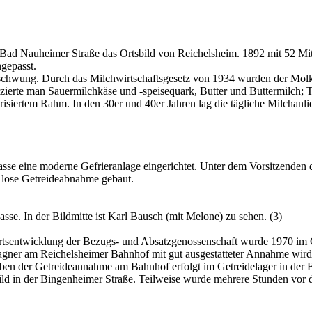
 Bad Nauheimer Straße das Ortsbild von Reichelsheim. 1892 mit 52 Mi
gepasst.
chwung. Durch das Milchwirtschaftsgesetz von 1934 wurden der Molke
zierte man Sauermilchkäse und -speisequark, Butter und Buttermilch; 
urisiertem Rahm. In den 30er und 40er Jahren lag die tägliche Milchan
sse eine moderne Gefrieranlage eingerichtet. Unter dem Vorsitzenden
r lose Getreideabnahme gebaut.
sse. In der Bildmitte ist Karl Bausch (mit Melone) zu sehen. (3)
fwärtsentwicklung der Bezugs- und Absatzgenossenschaft wurde 1970 i
Wagner am Reichelsheimer Bahnhof mit gut ausgestatteter Annahme wi
Neben der Getreideannahme am Bahnhof erfolgt im Getreidelager in der
bild in der Bingenheimer Straße. Teilweise wurde mehrere Stunden vor