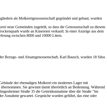
tgliedern als Molkereigenossenschaft gegründet und gebaut, wurden
rei neue Gemeinden zugeteilt, so dass die Genossenschaft zu diesem
Trockenquark wurde an Käsereien verkauft. In einer Anzeige aus dem
lieferung zwischen 8000 und 10000 Litern.
 der Bezugs- und Absatzgenossenschaft, Karl Bausch, wurden 18 Silos
m Gebäude der ehemaligen Molkerei ein modernes Lager mit
rd übernommen. Sie gewinnt damit überörtlich an Bedeutung. Während
 Bingenheimer Straße 35 die Getreideannahme über die Straße "Im
 der Annahme gewartet. Gespräche wurden geführt, das eine oder